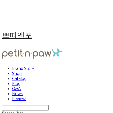
쁘띠앤포
Brand Story
Shop
Catalog
Blog
Q&A
News
Review
Search
검색