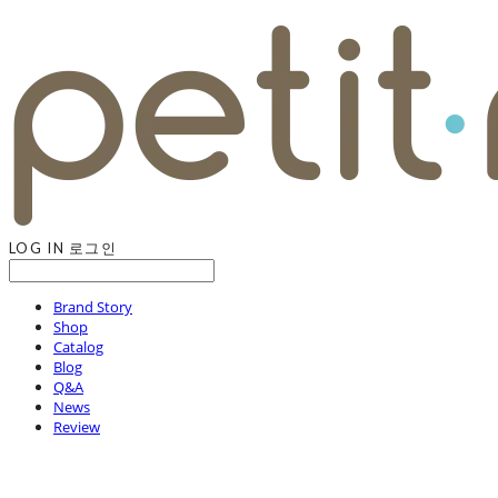
LOG IN
로그인
Brand Story
Shop
Catalog
Blog
Q&A
News
Review