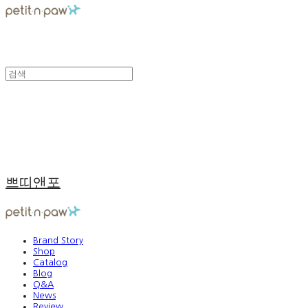
쁘띠앤포
Brand Story
Shop
Catalog
Blog
Q&A
News
Review