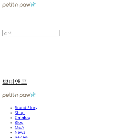
쁘띠앤포
Brand Story
Shop
Catalog
Blog
Q&A
News
Review